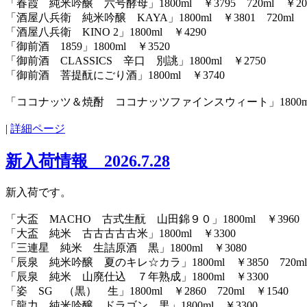
「春霞 純米吟醸 六号酵母」1800ml ￥3795 720ml ￥20
「酒屋八兵衛 純米吟醸 KAYA」1800ml ￥3801 720ml ￥
「酒屋八兵衛 KINO 2」1800ml ￥4290
「御前酒 1859」1800ml ￥3520
「御前酒 CLASSICS 辛口 別誂」1800ml ￥2750
「御前酒 菩提酛にごり酒」1800ml ￥3740
「ココナッツ＆焼酎 ココナッツファインスウィート」1800ml ￥3
|
詳細ページ
新入荷情報 2026.7.28
新入荷です。
「大盃 MACHO 古式生酛 山田錦９０」1800ml ￥3960 72
「大盃 純米 古古古古古米」1800ml ￥3300
「三連星 純米 生詰原酒 黒」1800ml ￥3080
「辰泉 純米吟醸 夏のキレ☆カラ」1800ml ￥3850 720ml
「辰泉 純米 山廃仕込 ７年熟成」1800ml ￥3300
「姿 SG （黒） 生」1800ml ￥2860 720ml ￥1540
「龍力 純米吟醸 ドラゴン 黒」1800ml ￥3300