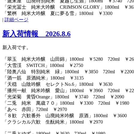
「鷹来屋 山廃特別純米 夏越し生酒」1800ml ￥3740 720m
「栄光冨士 純米大吟醸 CRIMSON GLORY」1800ml ￥3630
「繁桝 純米大吟醸 夏に夢る雪」1800ml ￥3300
|
詳細ページ
新入荷情報 2026.8.6
新入荷です。
「翠玉 純米大吟醸 山田錦」1800ml ￥5280 720ml ￥26
「大雪渓 SWITCH」1800ml ￥2750
「陸奥八仙 特別純米 緑」1800ml ￥3850 720ml ￥2200
「酒一筋 原酒純米」1800ml ￥3135
「天穏 山陰吟醸 セレクトNo.6」1800ml ￥3630
「播州一献 純米吟醸 愛山」1800ml ￥3960 720ml ￥22
「光栄菊 黄昏Orange」1800ml ￥3740 720ml ￥2090
「二兎 純米 萬歳７０」1800ml ￥3300 720ml ￥1980
「あべ 赤田」720ml ￥2970
「８歓 六歓番外 山廃純米吟醸 原酒」1800ml ￥3600
「クラシカル六歓 生酛純米」1800ml ￥2970
「二兎とゆず」1800ml ￥3630 720ml ￥1980