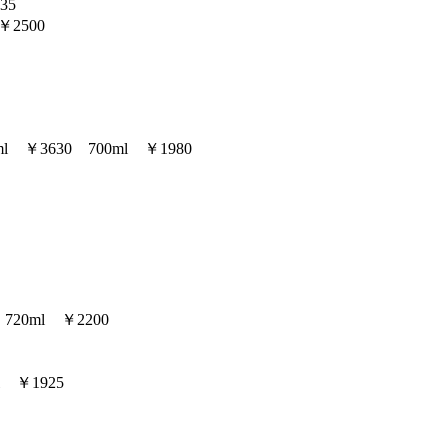
35
2500
630 700ml ￥1980
0ml ￥2200
 ￥1925