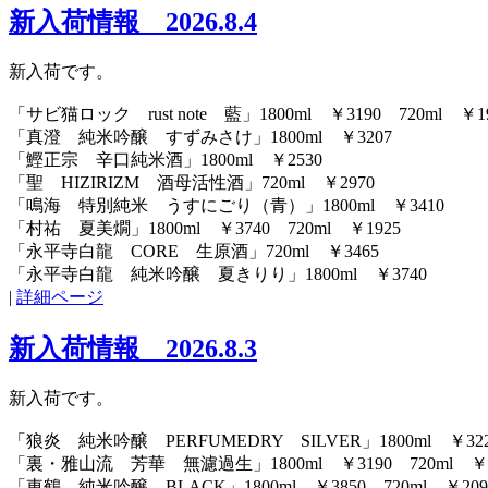
新入荷情報 2026.8.4
新入荷です。
「サビ猫ロック rust note 藍」1800ml ￥3190 720ml ￥1
「真澄 純米吟醸 すずみさけ」1800ml ￥3207
「鰹正宗 辛口純米酒」1800ml ￥2530
「聖 HIZIRIZM 酒母活性酒」720ml ￥2970
「鳴海 特別純米 うすにごり（青）」1800ml ￥3410
「村祐 夏美燗」1800ml ￥3740 720ml ￥1925
「永平寺白龍 CORE 生原酒」720ml ￥3465
「永平寺白龍 純米吟醸 夏きりり」1800ml ￥3740
|
詳細ページ
新入荷情報 2026.8.3
新入荷です。
「狼炎 純米吟醸 PERFUMEDRY SILVER」1800ml ￥32
「裏・雅山流 芳華 無濾過生」1800ml ￥3190 720ml ￥1
「東鶴 純米吟醸 BLACK」1800ml ￥3850 720ml ￥209