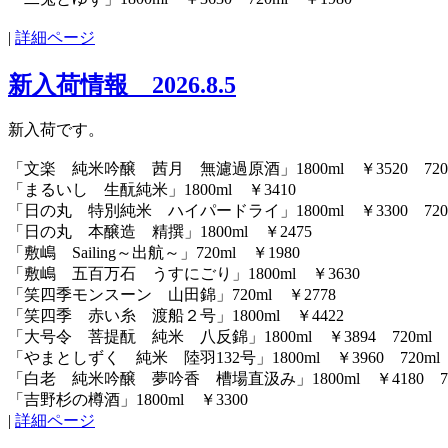
|
詳細ページ
新入荷情報 2026.8.5
新入荷です。
「文楽 純米吟醸 茜月 無濾過原酒」1800ml ￥3520 720m
「まるいし 生酛純米」1800ml ￥3410
「日の丸 特別純米 ハイパードライ」1800ml ￥3300 720m
「日の丸 本醸造 精撰」1800ml ￥2475
「敷嶋 Sailing～出航～」720ml ￥1980
「敷嶋 五百万石 うすにごり」1800ml ￥3630
「笑四季モンスーン 山田錦」720ml ￥2778
「笑四季 赤い糸 渡船２号」1800ml ￥4422
「大号令 菩提酛 純米 八反錦」1800ml ￥3894 720ml ￥
「やまとしずく 純米 陸羽132号」1800ml ￥3960 720ml 
「白老 純米吟醸 夢吟香 槽場直汲み」1800ml ￥4180 720
「吉野杉の樽酒」1800ml ￥3300
|
詳細ページ