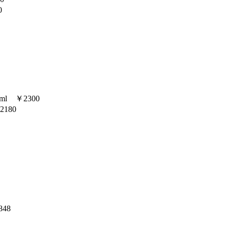
0
l ￥2300
180
48