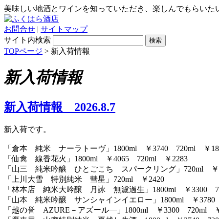
美味しい地酒とワインを知っていただき、楽しんでもらいた
お問合せ
|
サイトマップ
サイト内検索
TOPページ
> 新入荷情報
新入荷情報
新入荷情報 2026.8.7
新入荷です。
「倉本 純米 ナーラトーヴ」1800ml ￥3740 720ml ￥18
「仙禽 線香花火」1800ml ￥4065 720ml ￥2283
「山三 純米吟醸 ひとごこち スパークリング」720ml ￥2
「上川大雪 特別純米 彗星」720ml ￥2420
「林本店 純米大吟醸 月詠 無濾過生」1800ml ￥3300 720
「山本 純米吟醸 サンシャインイエロー」1800ml ￥3780 72
「越の誉 AZURE－アズール―」1800ml ￥3300 720ml ￥