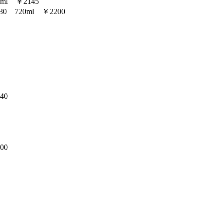
l ￥2145
 720ml ￥2200
40
00