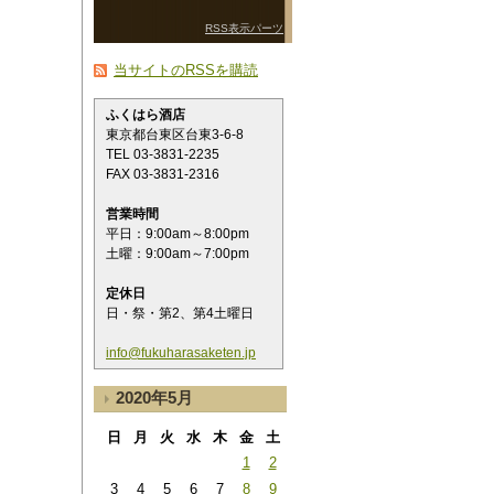
RSS表示パーツ
当サイトのRSSを購読
ふくはら酒店
東京都台東区台東3-6-8
TEL 03-3831-2235
FAX 03-3831-2316
営業時間
平日：9:00am～8:00pm
土曜：9:00am～7:00pm
定休日
日・祭・第2、第4土曜日
info@fukuharasaketen.jp
2020年5月
日
月
火
水
木
金
土
1
2
3
4
5
6
7
8
9