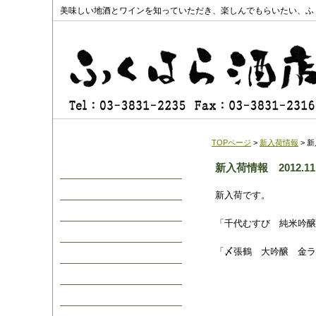
美味しい地酒とワインを知っていただき、楽しんでもらいたい、ふ
TOPページ
>
新入荷情報
> 新
新入荷情報 2012.11
お知らせ
新入荷情報
新入荷です。
取扱商品
「千代むすび 純米吟醸
日本酒
1800ml 
「〆張鶴 大吟醸 金ラベル
本格焼酎
梅酒・果実酒
ワイン