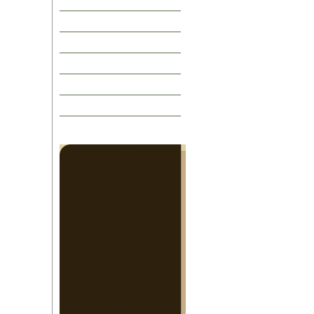
ビール
酒器
日本酒会・ワイン会
開催予定
当店紹介
アクセス