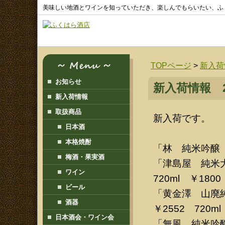
美味しい地酒とワインを知っていただき、楽しんでもらいたい、ふ
TOPページ
>
新入荷
お知らせ
新入荷情報 20
新入荷情報
取扱商品
新入荷です。
日本酒
本格焼酎
「林 純米吟醸 
梅酒・果実酒
「津島屋 純米大
ワイン
720ml ￥1800
ビール
「黄金澤 山廃純
酒器
￥2552 720ml
日本酒会・ワイン会
「無風 純米吟醸 