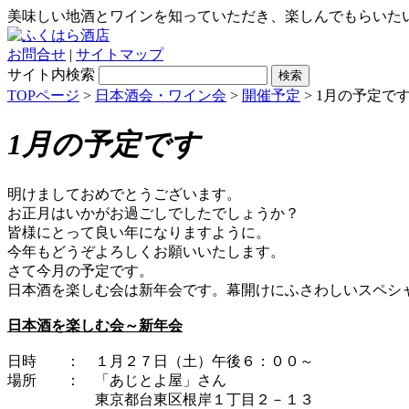
美味しい地酒とワインを知っていただき、楽しんでもらいた
お問合せ
|
サイトマップ
サイト内検索
TOPページ
>
日本酒会・ワイン会
>
開催予定
> 1月の予定で
1月の予定です
明けましておめでとうございます。
お正月はいかがお過ごしでしたでしょうか？
皆様にとって良い年になりますように。
今年もどうぞよろしくお願いいたします。
さて今月の予定です。
日本酒を楽しむ会は新年会です。幕開けにふさわしいスペシ
日本酒を楽しむ会～新年会
日時 ： １月２７日（土）午後６：００～
場所 ： 「あじとよ屋」さん
東京都台東区根岸１丁目２－１３