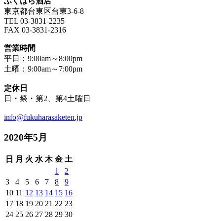
ふくはら酒店
東京都台東区台東3-6-8
TEL 03-3831-2235
FAX 03-3831-2316
営業時間
平日：9:00am～8:00pm
土曜：9:00am～7:00pm
定休日
日・祭・第2、第4土曜日
info@fukuharasaketen.jp
2020年5月
日
月
火
水
木
金
土
1
2
3
4
5
6
7
8
9
10
11
12
13
14
15
16
17
18
19
20
21
22
23
24
25
26
27
28
29
30