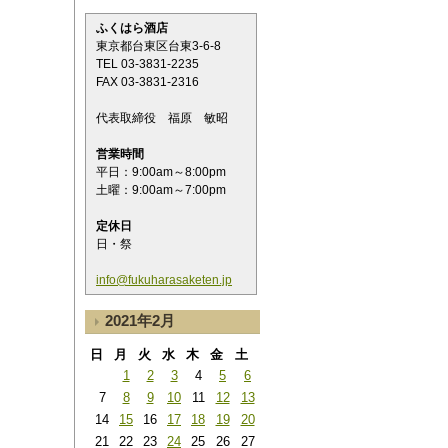
ふくはら酒店
東京都台東区台東3-6-8
TEL 03-3831-2235
FAX 03-3831-2316
代表取締役 福原 敏昭
営業時間
平日：9:00am～8:00pm
土曜：9:00am～7:00pm
定休日
日・祭
info@fukuharasaketen.jp
2021年2月
日
月
火
水
木
金
土
1
2
3
4
5
6
7
8
9
10
11
12
13
14
15
16
17
18
19
20
21
22
23
24
25
26
27