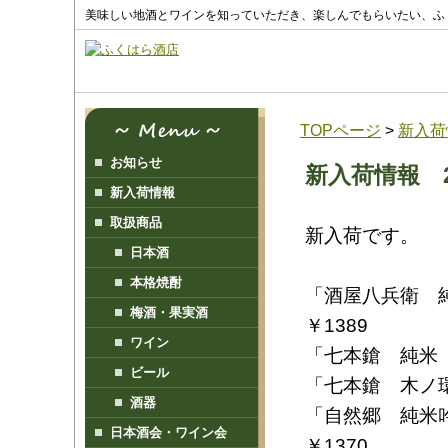
美味しい地酒とワインを知っていただき、楽しんでもらいたい、ふ
TOPページ
>
新入荷
お知らせ
新入荷情報 20
新入荷情報
取扱商品
新入荷です。
日本酒
本格焼酎
「酒屋八兵衛 純米
梅酒・果実酒
￥1389
ワイン
「七本鎗 純米 
ビール
「七本鎗 木ノ環
酒器
「自然郷 純米吟醸
日本酒会・ワイン会
￥1370