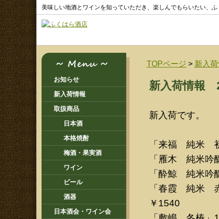
美味しい地酒とワインを知っていただき、楽しんでもらいたい、ふ
TOPページ
>
新入荷
お知らせ
新入荷情報 20
新入荷情報
取扱商品
新入荷です。
日本酒
本格焼酎
「来福 純米 初し
梅酒・果実酒
「雁木 純米吟醸
ワイン
「酔鯨 純米吟醸
ビール
「春霞 純米 赤
酒器
￥1540
日本酒会・ワイン会
「敷嶋 冬椿」180