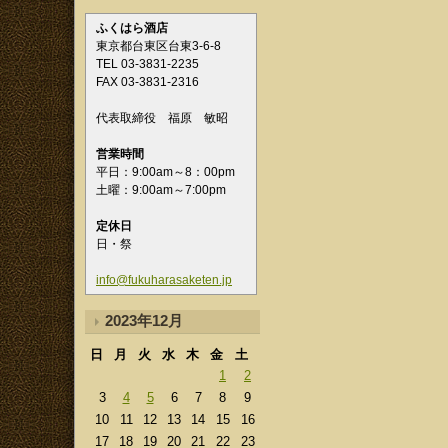
ふくはら酒店
東京都台東区台東3-6-8
TEL 03-3831-2235
FAX 03-3831-2316
代表取締役 福原 敏昭
営業時間
平日：9:00am～8：00pm
土曜：9:00am～7:00pm
定休日
日・祭
info@fukuharasaketen.jp
2023年12月
日
月
火
水
木
金
土
1
2
3
4
5
6
7
8
9
10
11
12
13
14
15
16
17
18
19
20
21
22
23