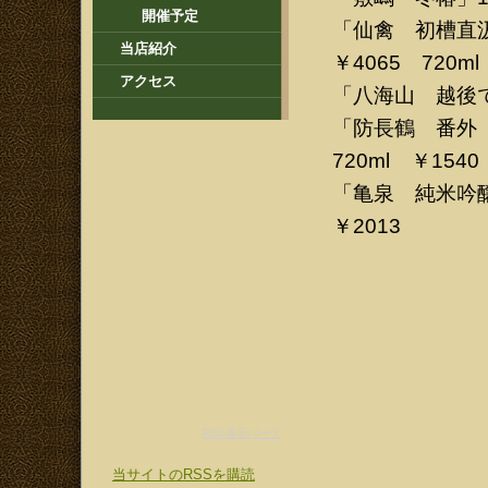
開催予定
「仙禽 初槽直
当店紹介
￥4065 720ml
アクセス
「八海山 越後で候
「防長鶴 番外 
720ml ￥1540
「亀泉 純米吟醸 
￥2013
RSS表示パーツ
当サイトのRSSを購読