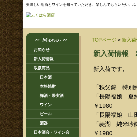
美味しい地酒とワインを知っていただき、楽しんでもらいたい、ふ
TOPページ
>
新入荷
お知らせ
新入荷情報 20
新入荷情報
新入荷です。
取扱商品
日本酒
「秩父錦 特別純
本格焼酎
「長陽福娘 夏純
梅酒・果実酒
￥1980
ワイン
「長陽福娘 山田
ビール
「菱湖 純米吟醸 
酒器
￥1980
日本酒会・ワイン会