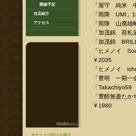
「屋守 純米 中取
開催予定
「雨降 UMI」18
当店紹介
「雨降 山廃雄町
アクセス
「加茂錦 荷札酒 
「加茂錦 BRILL
「ヒメノイ Soa
￥2035
「ヒメノイ isho
「豊明 一期一会 G
「Takachiyo5
「豊醇無盡たかち
￥1980
RSS表示パーツ
当サイトのRSSを購読