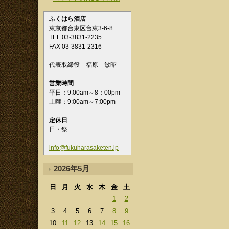
ふくはら酒店
東京都台東区台東3-6-8
TEL 03-3831-2235
FAX 03-3831-2316
代表取締役 福原 敏昭
営業時間
平日：9:00am～8：00pm
土曜：9:00am～7:00pm
定休日
日・祭
info@fukuharasaketen.jp
2026年5月
日
月
火
水
木
金
土
1
2
3
4
5
6
7
8
9
10
11
12
13
14
15
16