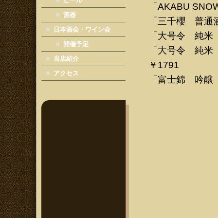
ビール
「AKABU SNOW
酒器
「三千櫻 普通酒 
日本酒会・ワイン会
「大号令 純米 
開催予定
「大号令 純米 
当店紹介
￥1791
アクセス
「富士錦 吟醸 