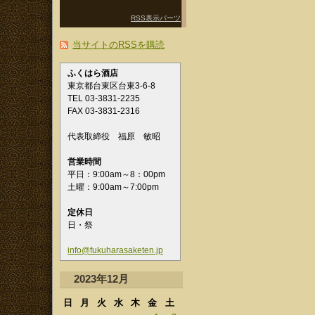
RSS表示パーツ
当サイトのRSSを購読
ふくはら酒店
東京都台東区台東3-6-8
TEL 03-3831-2235
FAX 03-3831-2316
代表取締役 福原 敏昭
営業時間
平日：9:00am～8：00pm
土曜：9:00am～7:00pm
定休日
日・祭
info@fukuharasaketen.jp
2023年12月
日
月
火
水
木
金
土