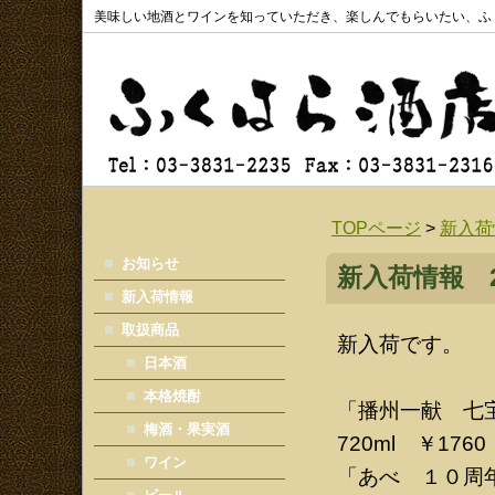
美味しい地酒とワインを知っていただき、楽しんでもらいたい、ふ
TOPページ
>
新入荷
お知らせ
新入荷情報 202
新入荷情報
取扱商品
新入荷です。
日本酒
本格焼酎
「播州一献 七宝
梅酒・果実酒
720ml ￥1760
ワイン
「あべ １０周年記